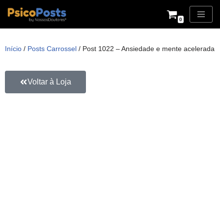
0
Pular
para
Início
/
Posts Carrossel
/ Post 1022 – Ansiedade e mente acelerada
o
conteúdo
Voltar à Loja