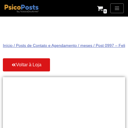
0
Pular
para
o
conteúdo
Início
/
Posts de Contato e Agendamento
/
meses
/ Post 0997 – Feli
Voltar à Loja