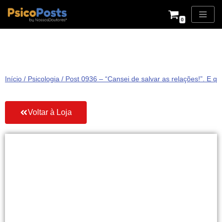
0
Pular
para
o
conteúdo
Início
/
Psicologia
/ Post 0936 – “Cansei de salvar as relações!”. E q
Voltar à Loja