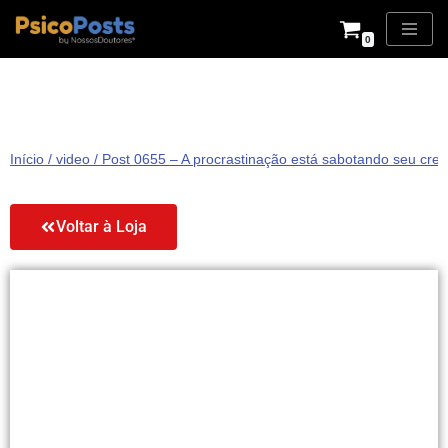
0
Pular
para
o
conteúdo
Início
/
video
/ Post 0655 – A procrastinação está sabotando seu cre
Voltar à Loja