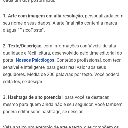
Cada um dos posts inclui:
1. Arte com imagem em alta resolução
, personalizada com
seu nome e seus dados. A arte final
não
conterá a marca
d’água “PsicoPosts”.
2. Texto/Descrição
, com informações confiáveis, de alta
qualidade e fácil leitura, desenvolvido pelo time editorial do
portal
Nossos Psicólogos
. Conteúdo profissional, com teor
sensível e inteligente, para gerar real valor aos seus
seguidores. Média de 200 palavras por texto. Você poderá
editá-los, se desejar.
3. Hashtags de alto potencial
, para você se destacar,
mesmo para quem ainda não é seu seguidor. Você também
poderá editar suas hashtags, se desejar.
Veja abaixo um exemplo de arte e texto, que compõem os