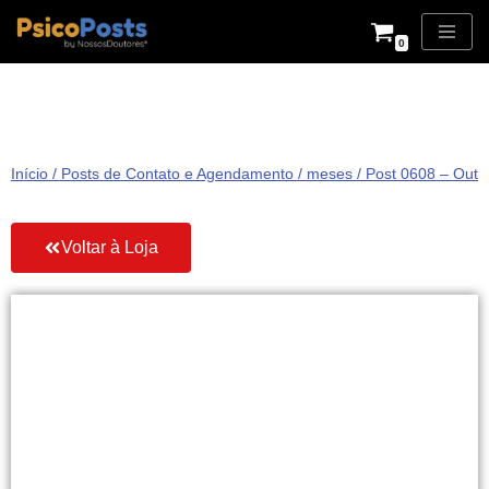
0
Pular
para
o
conteúdo
Início
/
Posts de Contato e Agendamento
/
meses
/ Post 0608 – Outu
Voltar à Loja