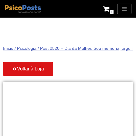
0
Pular
para
o
conteúdo
Início
/
Psicologia
/ Post 0520 – Dia da Mulher. Sou memória, orgulho
Voltar à Loja