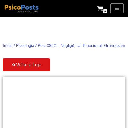
0
Pular
para
o
conteúdo
Início
/
Psicologia
/ Post 0952 – Negligência Emocional. Grandes im
Voltar à Loja