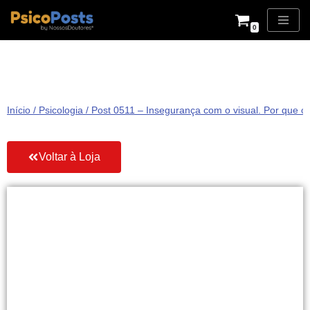
0
Pular
para
o
conteúdo
Início
/
Psicologia
/ Post 0511 – Insegurança com o visual. Por que o
Voltar à Loja