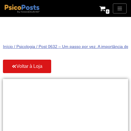
0
Pular
para
o
conteúdo
Início
/
Psicologia
/ Post 0632 – Um passo por vez. A importância de t
Voltar à Loja