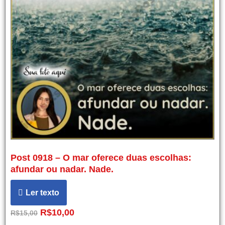
Post 0918 – O mar oferece duas escolhas:
afundar ou nadar. Nade.
Ler texto
R$
10,00
R$
15,00