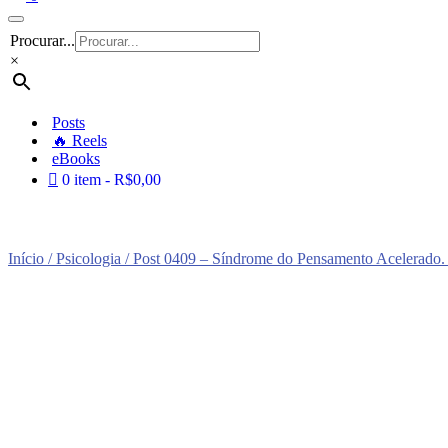
Menu
Procurar...
de
navegação
×
Posts
🔥 Reels
eBooks
0 item
R$0,00
Início
/
Psicologia
/ Post 0409 – Síndrome do Pensamento Acelerado.