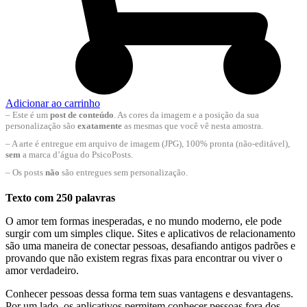
Adicionar ao carrinho
– Este é um
post de conteúdo
. As cores da imagem e a posição da sua
personalização são
exatamente
as mesmas que você vê nesta amostra.
– A arte é entregue em arquivo de imagem (JPG), 100% pronta (não-editável),
sem
a marca d’água do PsicoPosts.
– Os posts
não
são entregues sem personalização.
Texto com 250 palavras
O amor tem formas inesperadas, e no mundo moderno, ele pode
surgir com um simples clique. Sites e aplicativos de relacionamento
são uma maneira de conectar pessoas, desafiando antigos padrões e
provando que não existem regras fixas para encontrar ou viver o
amor verdadeiro.
Conhecer pessoas dessa forma tem suas vantagens e desvantagens.
Por um lado, os aplicativos permitem conhecer pessoas fora dos