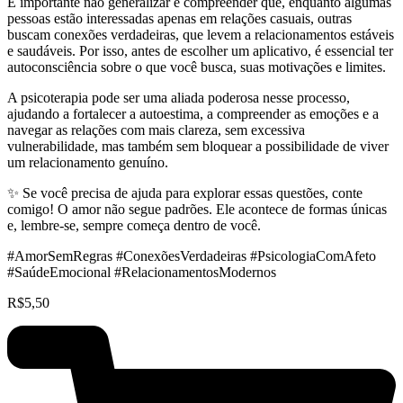
É importante não generalizar e compreender que, enquanto algumas
pessoas estão interessadas apenas em relações casuais, outras
buscam conexões verdadeiras, que levem a relacionamentos estáveis
e saudáveis. Por isso, antes de escolher um aplicativo, é essencial ter
autoconsciência sobre o que você busca, suas motivações e limites.
A psicoterapia pode ser uma aliada poderosa nesse processo,
ajudando a fortalecer a autoestima, a compreender as emoções e a
navegar as relações com mais clareza, sem excessiva
vulnerabilidade, mas também sem bloquear a possibilidade de viver
um relacionamento genuíno.
✨ Se você precisa de ajuda para explorar essas questões, conte
comigo! O amor não segue padrões. Ele acontece de formas únicas
e, lembre-se, sempre começa dentro de você.
#AmorSemRegras #ConexõesVerdadeiras #PsicologiaComAfeto
#SaúdeEmocional #RelacionamentosModernos
R$
5,50