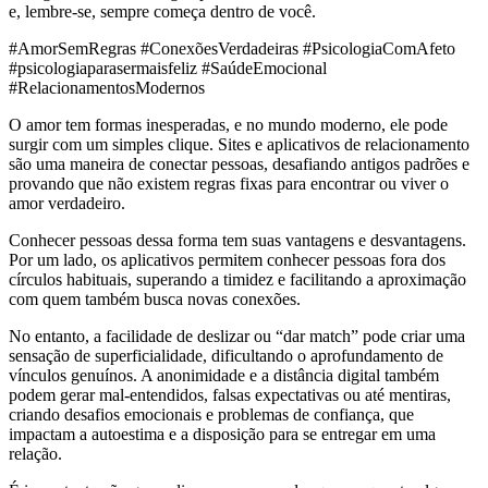
e, lembre-se, sempre começa dentro de você.
#AmorSemRegras #ConexõesVerdadeiras #PsicologiaComAfeto
#psicologiaparasermaisfeliz #SaúdeEmocional
#RelacionamentosModernos
O amor tem formas inesperadas, e no mundo moderno, ele pode
surgir com um simples clique. Sites e aplicativos de relacionamento
são uma maneira de conectar pessoas, desafiando antigos padrões e
provando que não existem regras fixas para encontrar ou viver o
amor verdadeiro.
Conhecer pessoas dessa forma tem suas vantagens e desvantagens.
Por um lado, os aplicativos permitem conhecer pessoas fora dos
círculos habituais, superando a timidez e facilitando a aproximação
com quem também busca novas conexões.
No entanto, a facilidade de deslizar ou “dar match” pode criar uma
sensação de superficialidade, dificultando o aprofundamento de
vínculos genuínos. A anonimidade e a distância digital também
podem gerar mal-entendidos, falsas expectativas ou até mentiras,
criando desafios emocionais e problemas de confiança, que
impactam a autoestima e a disposição para se entregar em uma
relação.