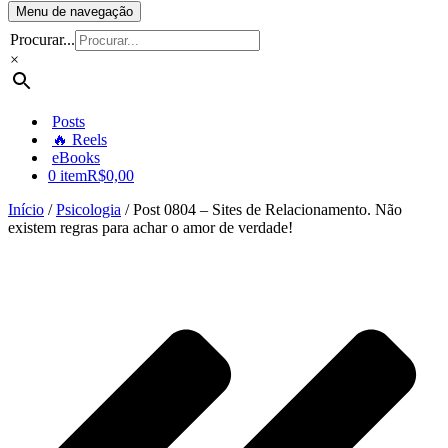
Menu de navegação
Procurar...
×
Posts
🔥 Reels
eBooks
0 item
R$0,00
Início
/
Psicologia
/ Post 0804 – Sites de Relacionamento. Não
existem regras para achar o amor de verdade!