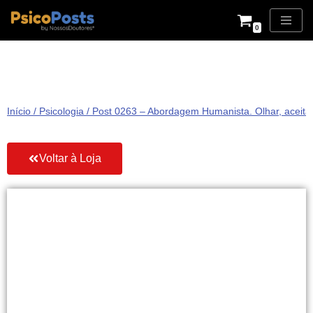
0
Pular
para
o
conteúdo
Início
/
Psicologia
/ Post 0263 – Abordagem Humanista. Olhar, aceitar
Voltar à Loja