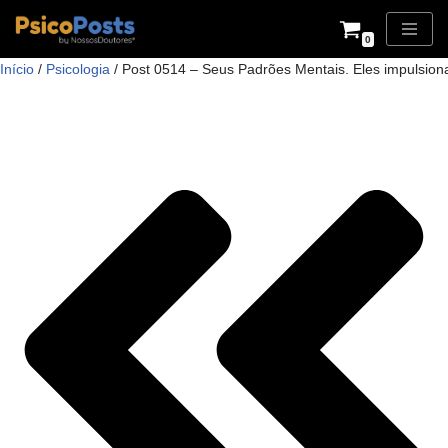
0
Pular
Início
/
Psicologia
/ Post 0514 – Seus Padrões Mentais. Eles impulsio
para
o
conteúdo