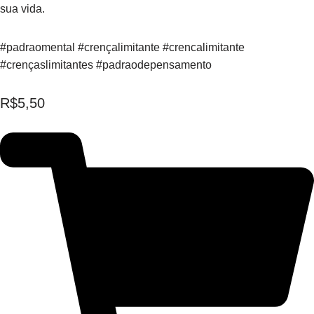
sua vida.
#padraomental #crençalimitante #crencalimitante
#crençaslimitantes #padraodepensamento
R$
5,50