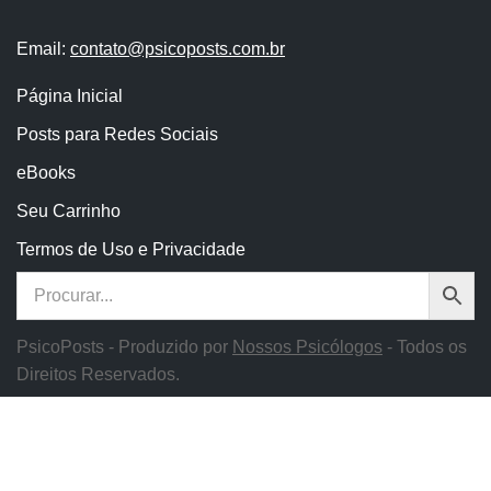
Email:
contato@psicoposts.com.br
Página Inicial
Posts para Redes Sociais
eBooks
Seu Carrinho
Termos de Uso e Privacidade
PsicoPosts - Produzido por
Nossos Psicólogos
- Todos os
Direitos Reservados.
Posts-Carrossel
Os posts-carrossel são uma excelente forma de engajar seus