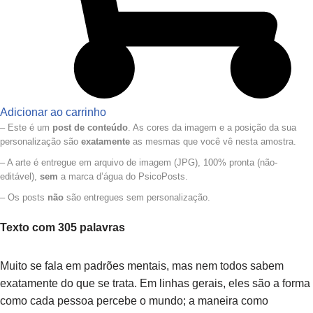
Adicionar ao carrinho
– Este é um
post de conteúdo
. As cores da imagem e a posição da sua
personalização são
exatamente
as mesmas que você vê nesta amostra.
– A arte é entregue em arquivo de imagem (JPG), 100% pronta (não-
editável),
sem
a marca d’água do PsicoPosts.
– Os posts
não
são entregues sem personalização.
Texto com 305 palavras
Muito se fala em padrões mentais, mas nem todos sabem
exatamente do que se trata. Em linhas gerais, eles são a forma
como cada pessoa percebe o mundo; a maneira como