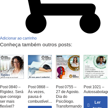
Adicionar ao carrinho
Conheça também outros posts:
Post 0840 –
Post 0868 –
Post 0755 –
Post 1021 –
Rigidez. Será
Às vezes,
27 de Agosto.
Autossabota
que consigo
pausa é
Dia do
ser mais
combustível…
Psicólogo.
Ler
flexível?
Transformando