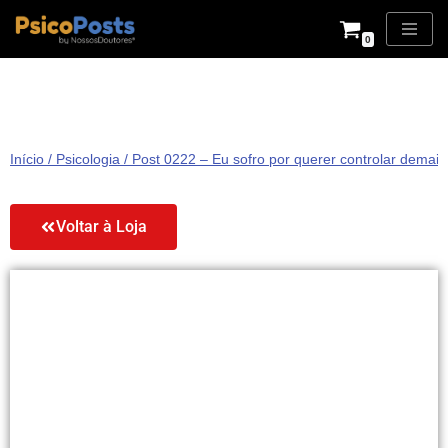
0
Pular
para
o
conteúdo
Início
/
Psicologia
/ Post 0222 – Eu sofro por querer controlar demais
Voltar à Loja