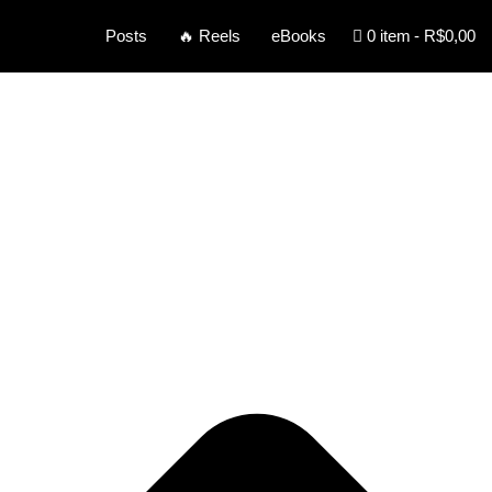
0 item
R$0,00
Posts
🔥 Reels
eBooks