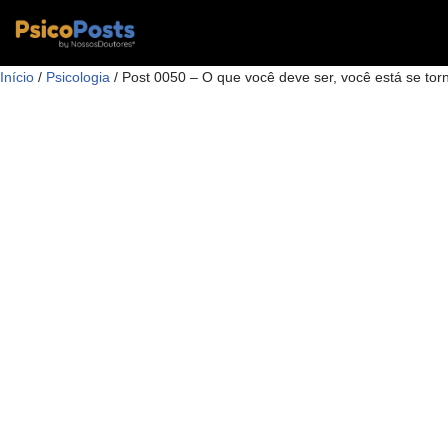
Pular
Início
/
Psicologia
/ Post 0050 – O que você deve ser, você está se to
para
o
conteúdo