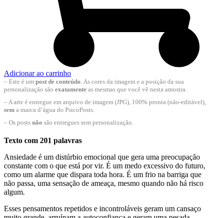
Adicionar ao carrinho
– Este é um
post de conteúdo
. As cores da imagem e a posição da sua
personalização são
exatamente
as mesmas que você vê nesta amostra.
– A arte é entregue em arquivo de imagem (JPG), 100% pronta (não-editável),
sem
a marca d’água do PsicoPosts.
– Os posts
não
são entregues sem personalização.
Texto com 201 palavras
Ansiedade é um distúrbio emocional que gera uma preocupação
constante com o que está por vir. É um medo excessivo do futuro,
como um alarme que dispara toda hora. É um frio na barriga que
não passa, uma sensação de ameaça, mesmo quando não há risco
algum.
Esses pensamentos repetidos e incontroláveis geram um cansaço
muito grande, arruínam a autoconfiança e geram uma pesada