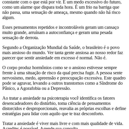
constante com o que está por vir. É um medo excessivo do futuro,
como um alarme que dispara toda hora. É um frio na barriga que
não passa, uma sensação de ameaça, mesmo quando não há risco
algum.
Esses pensamentos repetidos e incontroláveis geram um cansaço
muito grande, arruínam a autoconfiança e geram uma pesada
sensação de derrota.
Segundo a Organização Mundial da Saúde, o brasileiro é o povo
mais ansioso do mundo. Ver tanta gente ansiosa ao nosso redor faz
parecer que sentir ansiedade em excesso é normal. Não é.
O corpo produz hormônios como se o ansioso estivesse sempre
frente à uma situação de risco da qual precisa fugir. A pessoa sente
nervosismo, medo, apreensão e preocupação excessiva. Este quadro
pode se agravar, levando a outros transtornos como a Síndrome do
Pânico, a Agorafobia ou a Depressão.
Ao tratar a ansiedade na psicoterapia você identifica os fatores
desencadeadores do distúrbio, toma ciência de pensamentos
distorcidos e desproporcionais, reavalia as próprias escolhas e define
estratégias para lidar com aquilo que te traz desconforto.
Tratar a ansiedade é viver mais livre e com mais qualidade de vida.
Acredite: é possível. Agende sua consulta.