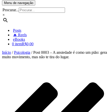
Menu de navegação
Procurar...
×
Posts
🔥 Reels
eBooks
0 item
R$0,00
Início
/
Psicologia
/ Post 0003 – A ansiedade é como um pião: gera
muito movimento, mas não te tira do lugar.