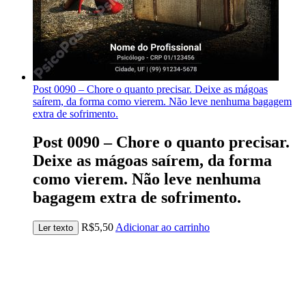
Post 0090 – Chore o quanto precisar. Deixe as mágoas
saírem, da forma como vierem. Não leve nenhuma bagagem
extra de sofrimento.
Post 0090 – Chore o quanto precisar.
Deixe as mágoas saírem, da forma
como vierem. Não leve nenhuma
bagagem extra de sofrimento.
R$
5,50
Adicionar ao carrinho
Ler texto