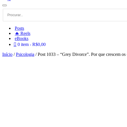
Menu
de
navegação
Posts
🔥 Reels
eBooks
0 item
R$0,00
Início
/
Psicologia
/ Post 1033 – “Grey Divorce”. Por que crescem os 