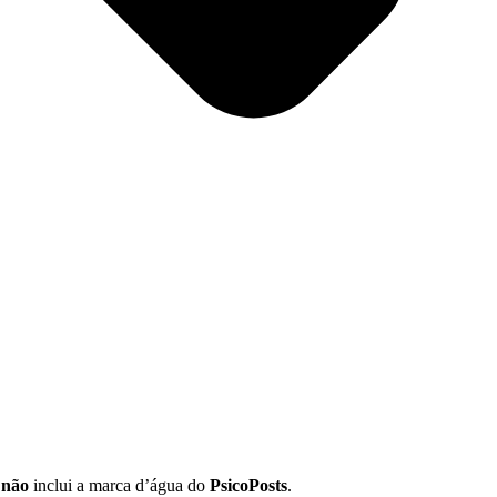
l
não
inclui a marca d’água do
PsicoPosts
.