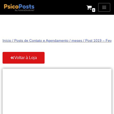
0
Pular
para
o
conteúdo
Início
/
Posts de Contato e Agendamento
/
meses
/ Post 1019 – Fever
Voltar à Loja