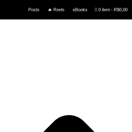
0 item
R$0,00
Posts
🔥 Reels
eBooks