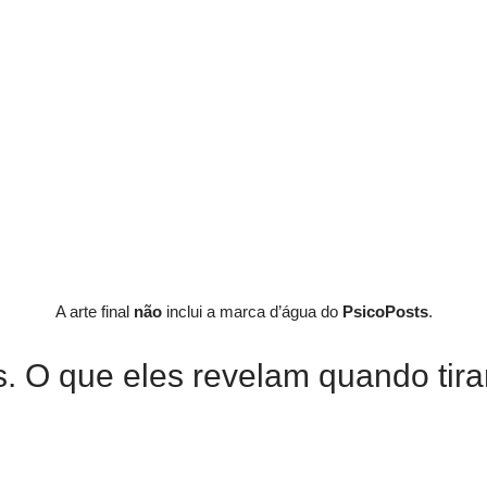
A arte final
não
inclui a marca d’água do
PsicoPosts
.
. O que eles revelam quando tir