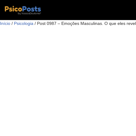
Pular
Início
/
Psicologia
/ Post 0987 – Emoções Masculinas. O que eles rev
para
o
conteúdo