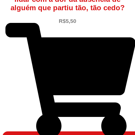
alguém que partiu tão, tão cedo?
R$
5,50