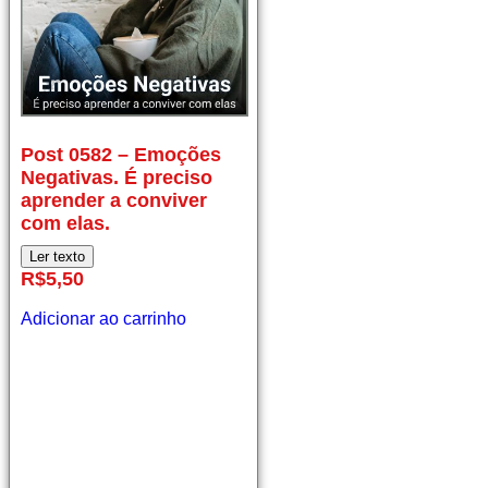
Post
Post 0582 – Emoções
0582
Negativas. É preciso
–
aprender a conviver
Emoções
Negativas.
com elas.
É
Ler texto
preciso
R$
5,50
aprender
a
Adicionar ao carrinho
conviver
com
elas.