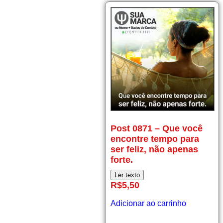
Post
Post 0871 – Que você
0871
encontre tempo para
–
ser feliz, não apenas
Que
você
forte.
encontre
Ler texto
tempo
R$
5,50
para
ser
Adicionar ao carrinho
feliz,
não
apenas