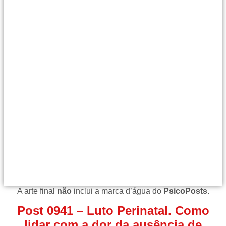
A arte final
não
inclui a marca d’água do
PsicoPosts
.
Post 0941 – Luto Perinatal. Como
lidar com a dor da ausência de