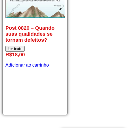
Post
Post 0820 – Quando
0820
suas qualidades se
–
tornam defeitos?
Quando
suas
Ler texto
qualidades
R$
18,00
se
tornam
Adicionar ao carrinho
defeitos?