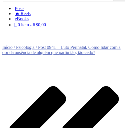
Posts
🔥 Reels
eBooks
0 item
R$0,00
Início
/
Psicologia
/ Post 0941 – Luto Perinatal. Como lidar com a
dor da ausência de alguém que partiu tão, tão cedo?