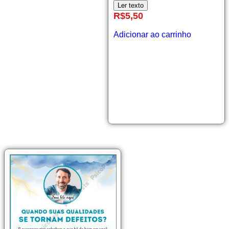
as
Ler texto
emoções
R$
5,50
quando
a
Adicionar ao carrinho
criança
se
torna
o
adulto
da
casa?