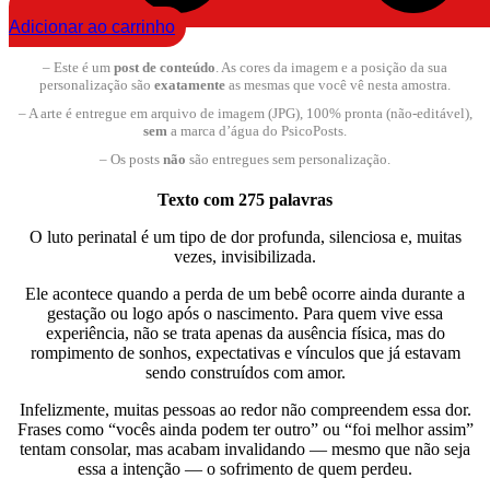
Adicionar ao carrinho
– Este é um
post de conteúdo
. As cores da imagem e a posição da sua
personalização são
exatamente
as mesmas que você vê nesta amostra.
– A arte é entregue em arquivo de imagem (JPG), 100% pronta (não-editável),
sem
a marca d’água do PsicoPosts.
– Os posts
não
são entregues sem personalização.
Texto com 275 palavras
O luto perinatal é um tipo de dor profunda, silenciosa e, muitas
vezes, invisibilizada.
Ele acontece quando a perda de um bebê ocorre ainda durante a
gestação ou logo após o nascimento. Para quem vive essa
experiência, não se trata apenas da ausência física, mas do
rompimento de sonhos, expectativas e vínculos que já estavam
sendo construídos com amor.
Infelizmente, muitas pessoas ao redor não compreendem essa dor.
Frases como “vocês ainda podem ter outro” ou “foi melhor assim”
tentam consolar, mas acabam invalidando — mesmo que não seja
essa a intenção — o sofrimento de quem perdeu.