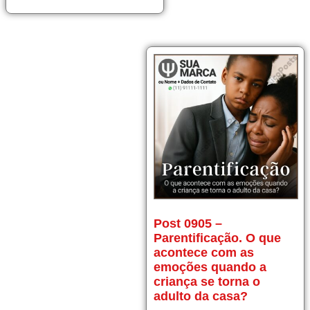
Post
Post 0905 –
0905
Parentificação. O que
–
acontece com as
Parentificação.
O
emoções quando a
que
criança se torna o
acontece
adulto da casa?
com