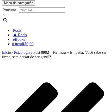
Menu de navegação
Procurar...
×
Posts
🔥 Reels
eBooks
0 item
R$0,00
Início
/
Psicologia
/ Post 0902 – Firmeza + Empatia. Você sabe ser
firme, sem deixar de ser gentil?