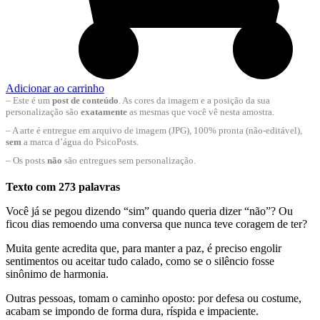
Adicionar ao carrinho
– Este é um
post de conteúdo
. As cores da imagem e a posição da sua
personalização são
exatamente
as mesmas que você vê nesta amostra.
– A arte é entregue em arquivo de imagem (JPG), 100% pronta (não-editável),
sem
a marca d’água do PsicoPosts.
– Os posts
não
são entregues sem personalização.
Texto com 273 palavras
Você já se pegou dizendo “sim” quando queria dizer “não”? Ou
ficou dias remoendo uma conversa que nunca teve coragem de ter?
Muita gente acredita que, para manter a paz, é preciso engolir
sentimentos ou aceitar tudo calado, como se o silêncio fosse
sinônimo de harmonia.
Outras pessoas, tomam o caminho oposto: por defesa ou costume,
acabam se impondo de forma dura, ríspida e impaciente.