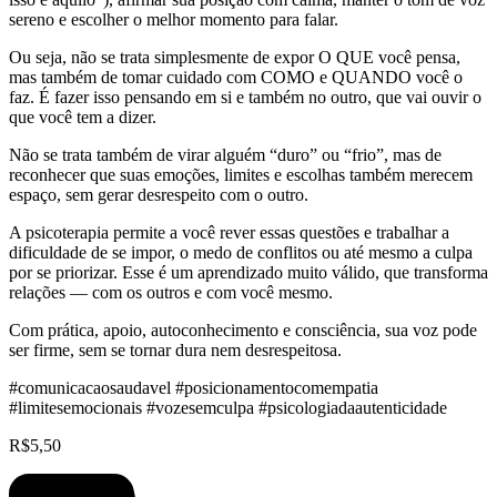
sereno e escolher o melhor momento para falar.
Ou seja, não se trata simplesmente de expor O QUE você pensa,
mas também de tomar cuidado com COMO e QUANDO você o
faz. É fazer isso pensando em si e também no outro, que vai ouvir o
que você tem a dizer.
Não se trata também de virar alguém “duro” ou “frio”, mas de
reconhecer que suas emoções, limites e escolhas também merecem
espaço, sem gerar desrespeito com o outro.
A psicoterapia permite a você rever essas questões e trabalhar a
dificuldade de se impor, o medo de conflitos ou até mesmo a culpa
por se priorizar. Esse é um aprendizado muito válido, que transforma
relações — com os outros e com você mesmo.
Com prática, apoio, autoconhecimento e consciência, sua voz pode
ser firme, sem se tornar dura nem desrespeitosa. ️
#comunicacaosaudavel #posicionamentocomempatia
#limitesemocionais #vozesemculpa #psicologiadaautenticidade
R$
5,50