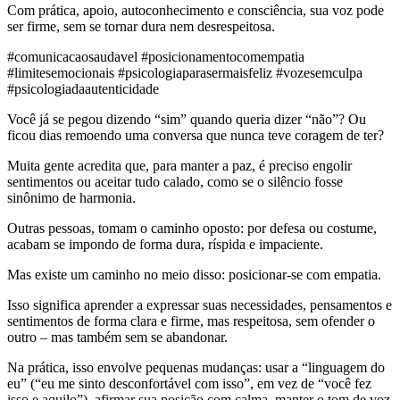
Com prática, apoio, autoconhecimento e consciência, sua voz pode
ser firme, sem se tornar dura nem desrespeitosa. ️
#comunicacaosaudavel #posicionamentocomempatia
#limitesemocionais #psicologiaparasermaisfeliz #vozesemculpa
#psicologiadaautenticidade
Você já se pegou dizendo “sim” quando queria dizer “não”? Ou
ficou dias remoendo uma conversa que nunca teve coragem de ter?
Muita gente acredita que, para manter a paz, é preciso engolir
sentimentos ou aceitar tudo calado, como se o silêncio fosse
sinônimo de harmonia.
Outras pessoas, tomam o caminho oposto: por defesa ou costume,
acabam se impondo de forma dura, ríspida e impaciente.
Mas existe um caminho no meio disso: posicionar-se com empatia.
Isso significa aprender a expressar suas necessidades, pensamentos e
sentimentos de forma clara e firme, mas respeitosa, sem ofender o
outro – mas também sem se abandonar.
Na prática, isso envolve pequenas mudanças: usar a “linguagem do
eu” (“eu me sinto desconfortável com isso”, em vez de “você fez
isso e aquilo”), afirmar sua posição com calma, manter o tom de voz