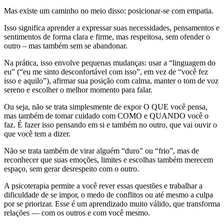
Mas existe um caminho no meio disso: posicionar-se com empatia.
Isso significa aprender a expressar suas necessidades, pensamentos e
sentimentos de forma clara e firme, mas respeitosa, sem ofender o
outro – mas também sem se abandonar.
Na prática, isso envolve pequenas mudanças: usar a “linguagem do
eu” (“eu me sinto desconfortável com isso”, em vez de “você fez
isso e aquilo”), afirmar sua posição com calma, manter o tom de voz
sereno e escolher o melhor momento para falar.
Ou seja, não se trata simplesmente de expor O QUE você pensa,
mas também de tomar cuidado com COMO e QUANDO você o
faz. É fazer isso pensando em si e também no outro, que vai ouvir o
que você tem a dizer.
Não se trata também de virar alguém “duro” ou “frio”, mas de
reconhecer que suas emoções, limites e escolhas também merecem
espaço, sem gerar desrespeito com o outro.
A psicoterapia permite a você rever essas questões e trabalhar a
dificuldade de se impor, o medo de conflitos ou até mesmo a culpa
por se priorizar. Esse é um aprendizado muito válido, que transforma
relações — com os outros e com você mesmo.