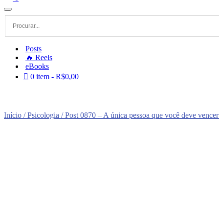
Menu
de
navegação
Posts
🔥 Reels
eBooks
0 item
R$0,00
Início
/
Psicologia
/ Post 0870 – A única pessoa que você deve vencer