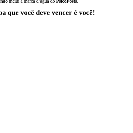
l
não
inclui a marca d’água do
PsicoPosts
.
oa que você deve vencer é você!