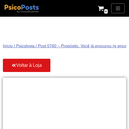
0
Pular
para
o
conteúdo
Início
/
Psicologia
/ Post 0760 – Propósito. Você já procurou (e encon
Voltar à Loja