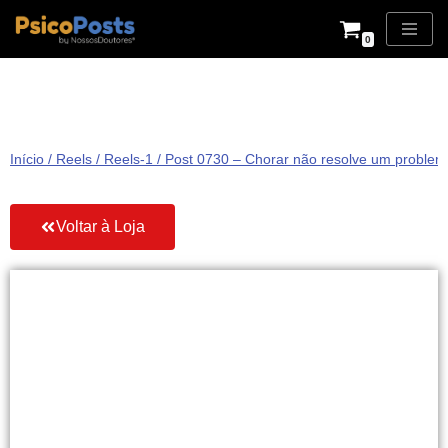
0
Pular
para
o
conteúdo
Início
/
Reels
/
Reels-1
/ Post 0730 – Chorar não resolve um problema,
Voltar à Loja