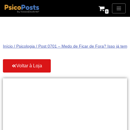
0
Pular
para
o
conteúdo
Início
/
Psicologia
/ Post 0701 – Medo de Ficar de Fora? Isso já tem
Voltar à Loja