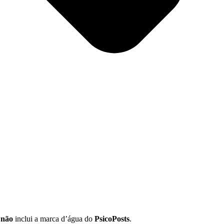
l
não
inclui a marca d’água do
PsicoPosts
.