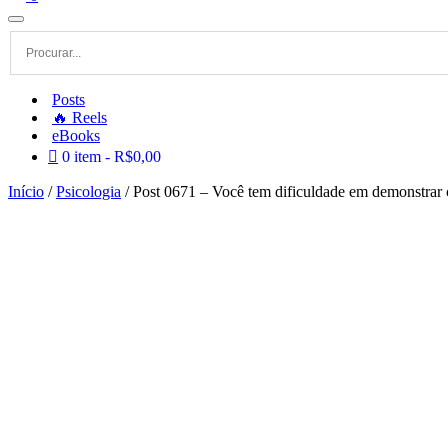
Menu
de
navegação
Posts
🔥 Reels
eBooks
0 item
R$0,00
Início
/
Psicologia
/ Post 0671 – Você tem dificuldade em demonstrar 