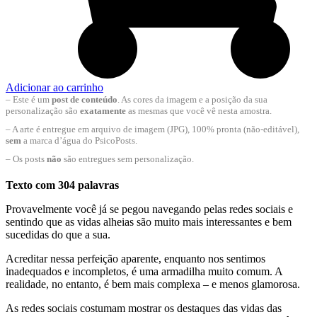
Adicionar ao carrinho
– Este é um
post de conteúdo
. As cores da imagem e a posição da sua
personalização são
exatamente
as mesmas que você vê nesta amostra.
– A arte é entregue em arquivo de imagem (JPG), 100% pronta (não-editável),
sem
a marca d’água do PsicoPosts.
– Os posts
não
são entregues sem personalização.
Texto com 304 palavras
Provavelmente você já se pegou navegando pelas redes sociais e
sentindo que as vidas alheias são muito mais interessantes e bem
sucedidas do que a sua.
Acreditar nessa perfeição aparente, enquanto nos sentimos
inadequados e incompletos, é uma armadilha muito comum. A
realidade, no entanto, é bem mais complexa – e menos glamorosa.
As redes sociais costumam mostrar os destaques das vidas das