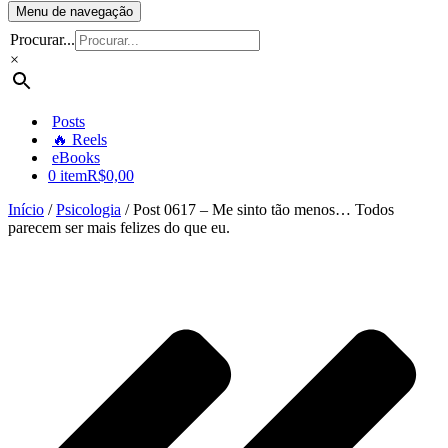
Menu de navegação
Procurar...
×
Posts
🔥 Reels
eBooks
0 item
R$0,00
Início
/
Psicologia
/ Post 0617 – Me sinto tão menos… Todos
parecem ser mais felizes do que eu.