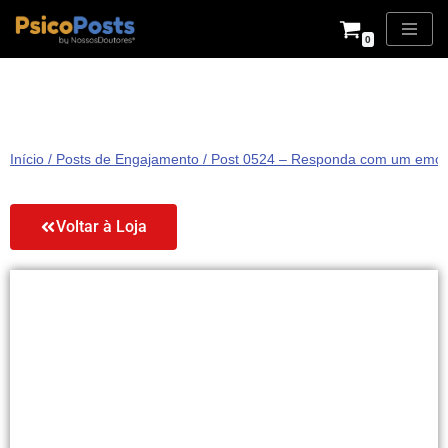
0
Pular
para
o
conteúdo
Início
/
Posts de Engajamento
/ Post 0524 – Responda com um emoji.
Voltar à Loja