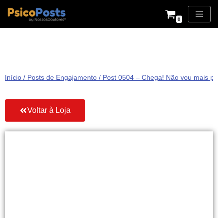
0
Pular
para
o
conteúdo
Início
/
Posts de Engajamento
/ Post 0504 – Chega! Não vou mais per
Voltar à Loja