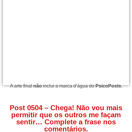
A arte final
não
inclui a marca d’água do
PsicoPosts
.
Post 0504 – Chega! Não vou mais
permitir que os outros me façam
sentir… Complete a frase nos
comentários.