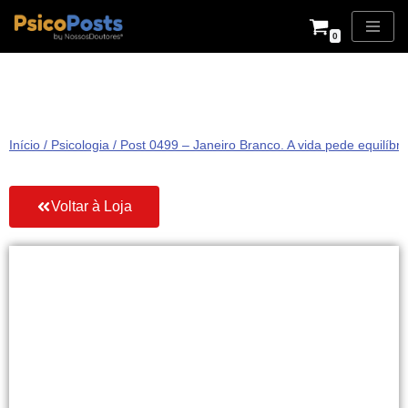
0
Pular
para
o
conteúdo
Início
/
Psicologia
/ Post 0499 – Janeiro Branco. A vida pede equilíbri
Voltar à Loja