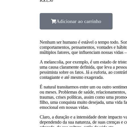
R$
5,50
Adicionar ao carrinho
Nenhum ser humano é estável o tempo todo. Som
comportamentos, pensamentos, vontades e hábit
múltiplos fatores, que influenciam nossas vidas –
A melancolia, por exemplo, é um estado de triste
uma causa claramente definida, que leva a pessoa
pessimista sobre os fatos. Já a euforia, ao contrá
contagiante e até mesmo exagerada.
É natural transitarmos entre um ou outro sentime
ou meses. Problemas de saúde, relacionamentos, 
traumas, crises políticas, assim como uma promo
filho, uma conquista muito desejada, uma vida f
emocional em nossas vidas.
Claro, a duração e a intensidade deste impacto v
dependendo da sua natureza, de suas crenças e 