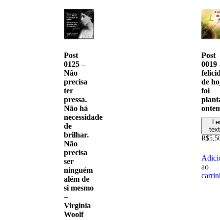
Post
Post
0125 –
0019 
Não
felic
precisa
de ho
ter
foi
pressa.
plant
Não há
onte
necessidade
Le
de
tex
brilhar.
R$
5,5
Não
precisa
Adici
ser
ao
ninguém
carri
além de
si mesmo
–
Virginia
Woolf