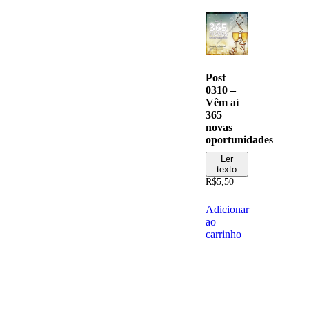
Post
0310 –
Vêm aí
365
novas
oportunidades
Ler
texto
R$
5,50
Adicionar
ao
carrinho