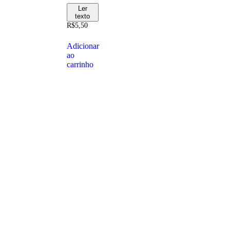
Ler
texto
R$
5,50
Adicionar
ao
carrinho