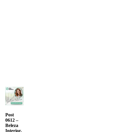
Post
0612 –
Beleza
Interior.