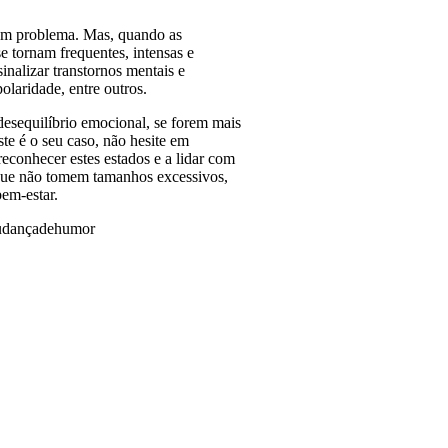
um problema. Mas, quando as
se tornam frequentes, intensas e
sinalizar transtornos mentais e
olaridade, entre outros.
esequilíbrio emocional, se forem mais
ste é o seu caso, não hesite em
reconhecer estes estados e a lidar com
 que não tomem tamanhos excessivos,
bem-estar.
mudançadehumor