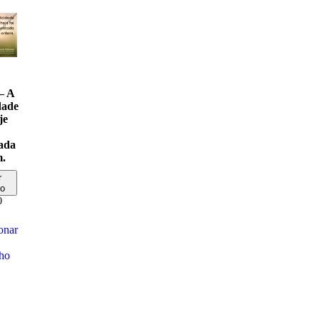
– A
idade
je
ada
m.
r
to
0
onar
nho