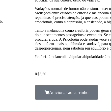
educada, da sua cultura, estilo de vida etc.
Variações normais de humor não costumam ser 
oscilações entre estados de euforia e melancolia 
repentinas, é preciso atenção, já que elas podem 
ts
.
emocionais, como a depressão, a ansiedade, a bip
Tanto a melancolia como a euforia podem gerar d
do que sentimentos passageiros e eventuais. Se e
procurar ajuda. A Psicologia pode ajudar você a 
eles de forma mais equilibrada e saudável, para
desproporcionais, nem sabotem seu equilíbrio e 
#euforia #melancolia #bipolar #bipolaridade #
R$
5,50
Adicionar ao carrinho