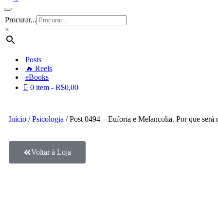
Procurar...
×
Posts
🔥 Reels
eBooks
0 item
R$0,00
Início
/
Psicologia
/ Post 0494 – Euforia e Melancolia. Por que será 
Voltar à Loja