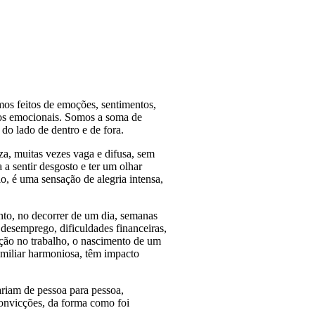
os feitos de emoções, sentimentos,
os emocionais. Somos a soma de
 do lado de dentro e de fora.
za, muitas vezes vaga e difusa, sem
 a sentir desgosto e ter um olhar
rio, é uma sensação de alegria intensa,
nto, no decorrer de um dia, semanas
desemprego, dificuldades financeiras,
ção no trabalho, o nascimento de um
amiliar harmoniosa, têm impacto
ariam de pessoa para pessoa,
convicções, da forma como foi