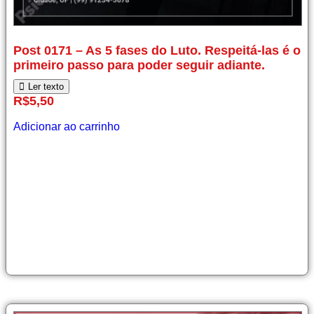
Post
Post 0171 – As 5 fases do Luto. Respeitá-las é o
0171
primeiro passo para poder seguir adiante.
–
As
Ler texto
5
R$
5,50
fases
do
Adicionar ao carrinho
Luto.
Respeitá-
las
é
o
primeiro
passo
para
poder
seguir
adiante.