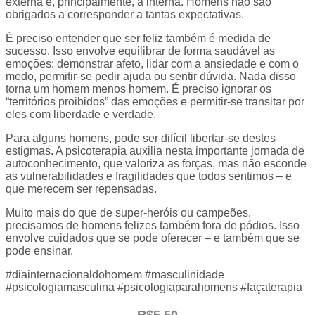
externa e, principalmente, a interna. Homens não são
obrigados a corresponder a tantas expectativas.
É preciso entender que ser feliz também é medida de
sucesso. Isso envolve equilibrar de forma saudável as
emoções: demonstrar afeto, lidar com a ansiedade e com o
medo, permitir-se pedir ajuda ou sentir dúvida. Nada disso
torna um homem menos homem. É preciso ignorar os
“territórios proibidos” das emoções e permitir-se transitar por
eles com liberdade e verdade.
Para alguns homens, pode ser difícil libertar-se destes
estigmas. A psicoterapia auxilia nesta importante jornada de
autoconhecimento, que valoriza as forças, mas não esconde
as vulnerabilidades e fragilidades que todos sentimos – e
que merecem ser repensadas.
Muito mais do que de super-heróis ou campeões,
precisamos de homens felizes também fora de pódios. Isso
envolve cuidados que se pode oferecer – e também que se
pode ensinar.
#diainternacionaldohomem #masculinidade
#psicologiamasculina #psicologiaparahomens #façaterapia