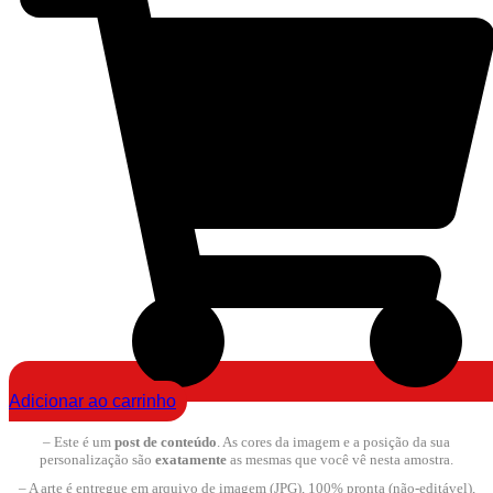
Adicionar ao carrinho
– Este é um
post de conteúdo
. As cores da imagem e a posição da sua
personalização são
exatamente
as mesmas que você vê nesta amostra.
– A arte é entregue em arquivo de imagem (JPG), 100% pronta (não-editável),