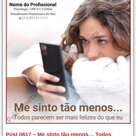
Post
Post 0617 – Me sinto tão menos… Todos