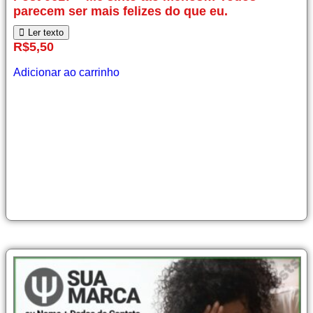
0617
parecem ser mais felizes do que eu.
–
Me
Ler texto
sinto
R$
5,50
tão
menos…
Adicionar ao carrinho
Todos
parecem
ser
mais
felizes
do
que
eu.