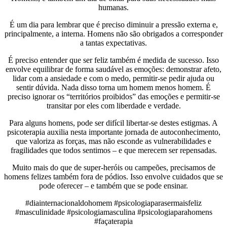
humanas.
É um dia para lembrar que é preciso diminuir a pressão externa e,
principalmente, a interna. Homens não são obrigados a corresponder
a tantas expectativas.
É preciso entender que ser feliz também é medida de sucesso. Isso
envolve equilibrar de forma saudável as emoções: demonstrar afeto,
lidar com a ansiedade e com o medo, permitir-se pedir ajuda ou
sentir dúvida. Nada disso torna um homem menos homem. É
preciso ignorar os “territórios proibidos” das emoções e permitir-se
transitar por eles com liberdade e verdade.
Para alguns homens, pode ser difícil libertar-se destes estigmas. A
psicoterapia auxilia nesta importante jornada de autoconhecimento,
que valoriza as forças, mas não esconde as vulnerabilidades e
fragilidades que todos sentimos – e que merecem ser repensadas.
Muito mais do que de super-heróis ou campeões, precisamos de
homens felizes também fora de pódios. Isso envolve cuidados que se
pode oferecer – e também que se pode ensinar.
#diainternacionaldohomem #psicologiaparasermaisfeliz
#masculinidade #psicologiamasculina #psicologiaparahomens
#façaterapia