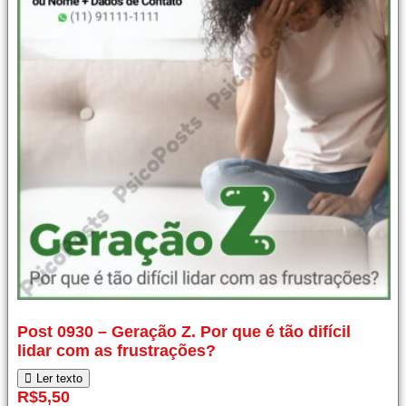
Post
Post 0930 – Geração Z. Por que é tão difícil
0930
lidar com as frustrações?
–
Geração
Ler texto
Z.
R$
5,50
Por