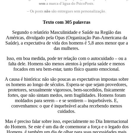
sem
a marca d’água do PsicoPosts.
– Os posts
não
são entregues sem personalização.
Texto com 305 palavras
Segundo o relatório Masculinidade e Saúde na Região das
Américas, divulgado pela Opas (Organização Pan-Americana da
Saúde), a expectativa de vida dos homens é 5,8 anos menor que a
das mulheres.
Isso, em boa medida, pode ter relação com o autocuidado – ou a
falta dele. Homens são menos atentos à própria saúde e menos
focados em seu bem-estar, tanto físico quanto emocional.
A causa é histórica: não são poucas as expectativas impostas sobre
os homens ao longo de séculos. Espera-se que sejam provedores,
protetores, sexualmente vigorosos, bem-sucedidos, fisicamente
fortes, que não sintam medos, nem fragilidades. Homens foram
moldados para serem – e se sentirem – inquebráveis. E,
convenhamos: o que é inquebrável acaba recebendo menos
cuidados.
Mas é preciso falar sobre isso, especialmente no Dia Internacional
do Homem. Se este é um dia de comemorar a força e o legado dos
Homens, é também um dia de olhar para suas necessidades mais