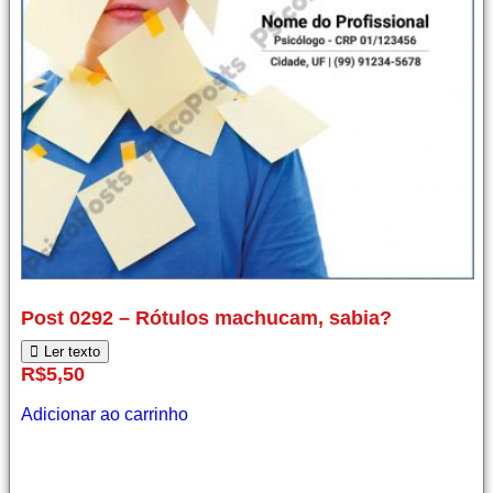
Post
Post 0292 – Rótulos machucam, sabia?
0292
–
Ler texto
Rótulos
R$
5,50
machucam,
sabia?
Adicionar ao carrinho