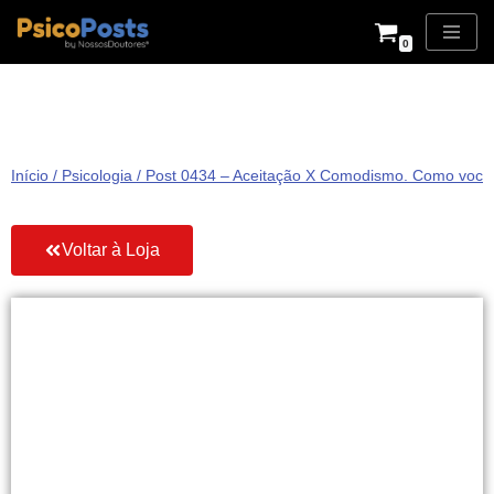
0
Pular
para
o
conteúdo
Início
/
Psicologia
/ Post 0434 – Aceitação X Comodismo. Como você
Voltar à Loja