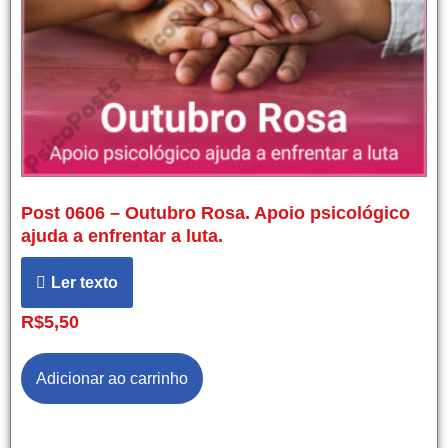
Post 0606 – Outubro Rosa. Apoio psicológico
ajuda a enfrentar a luta.
Ler texto
R$
5,50
Adicionar ao carrinho