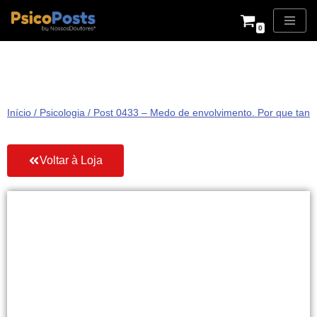
0
Pular
para
o
conteúdo
Início
/
Psicologia
/ Post 0433 – Medo de envolvimento. Por que tanto
Voltar à Loja