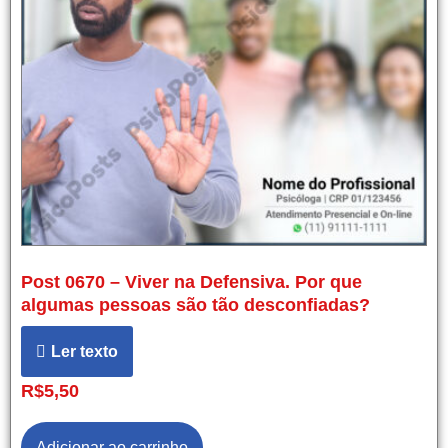
Post 0670 – Viver na Defensiva. Por que
algumas pessoas são tão desconfiadas?
Ler texto
R$
5,50
Adicionar ao carrinho