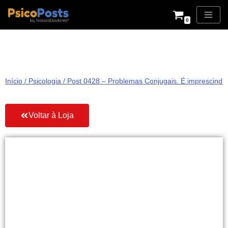
0
Pular
para
o
conteúdo
Início
/
Psicologia
/ Post 0428 – Problemas Conjugais. É imprescindíve
Voltar à Loja