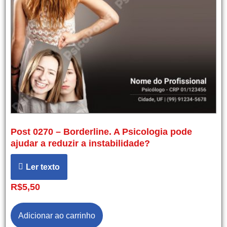
Post 0270 – Borderline. A Psicologia pode
ajudar a reduzir a instabilidade?
Ler texto
R$
5,50
Adicionar ao carrinho