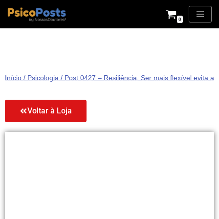
0
Pular
para
o
conteúdo
Início
/
Psicologia
/ Post 0427 – Resiliência. Ser mais flexível evita a
Voltar à Loja