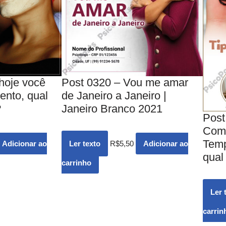
hoje você
Post 0320 – Vou me amar
ento, qual
de Janeiro a Janeiro |
?
Janeiro Branco 2021
Post
Come
Temp
Adicionar ao
Ler texto
R$
5,50
Adicionar ao
qual
carrinho
Ler 
carrin