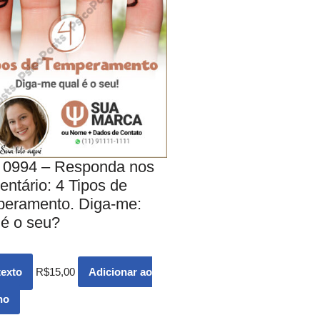
 0994 – Responda nos
ntário: 4 Tipos de
eramento. Diga-me:
 é o seu?
texto
R$
15,00
Adicionar ao
ho