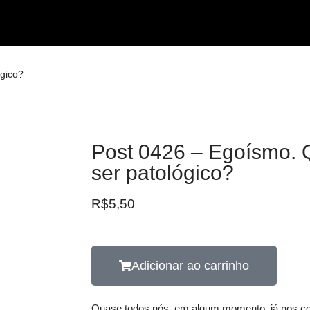
gico?
Post 0426 – Egoísmo. 
ser patológico?
R$
5,50
Adicionar ao carrinho
Quase todos nós, em algum momento, já nos co