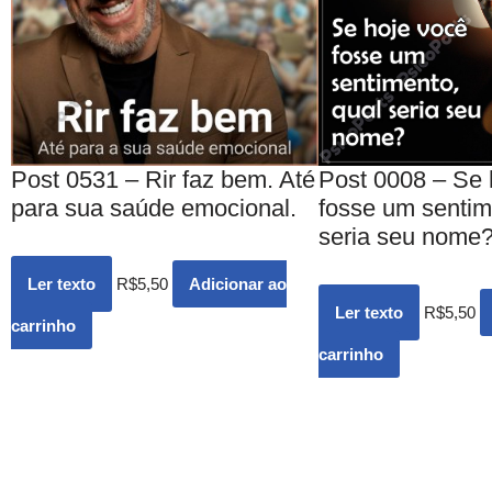
Post 0531 – Rir faz bem. Até
Post 0008 – Se 
para sua saúde emocional.
fosse um sentim
seria seu nome
Ler texto
R$
5,50
Adicionar ao
Ler texto
R$
5,50
carrinho
carrinho