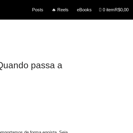
0 item
R$0,00
Posts
🔥 Reels
eBooks
Quando passa a
mportamos de forma egoísta. Seja