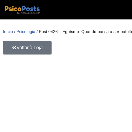
Pular
para
o
Início
/
Psicologia
/ Post 0426 – Egoísmo. Quando passa a ser patoló
conteúdo
Voltar à Loja