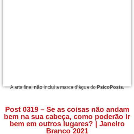
A arte final
não
inclui a marca d’água do
PsicoPosts
.
Post 0319 – Se as coisas não andam
bem na sua cabeça, como poderão ir
bem em outros lugares? | Janeiro
Branco 2021