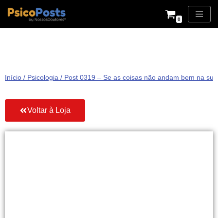
0
Pular
para
o
conteúdo
Início
/
Psicologia
/ Post 0319 – Se as coisas não andam bem na sua 
Voltar à Loja