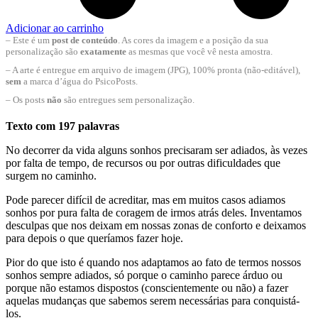
Adicionar ao carrinho
– Este é um
post de conteúdo
. As cores da imagem e a posição da sua
personalização são
exatamente
as mesmas que você vê nesta amostra.
– A arte é entregue em arquivo de imagem (JPG), 100% pronta (não-editável),
sem
a marca d’água do PsicoPosts.
– Os posts
não
são entregues sem personalização.
Texto com 197 palavras
No decorrer da vida alguns sonhos precisaram ser adiados, às vezes
por falta de tempo, de recursos ou por outras dificuldades que
surgem no caminho.
Pode parecer difícil de acreditar, mas em muitos casos adiamos
sonhos por pura falta de coragem de irmos atrás deles. Inventamos
desculpas que nos deixam em nossas zonas de conforto e deixamos
para depois o que queríamos fazer hoje.
Pior do que isto é quando nos adaptamos ao fato de termos nossos
sonhos sempre adiados, só porque o caminho parece árduo ou
porque não estamos dispostos (conscientemente ou não) a fazer
aquelas mudanças que sabemos serem necessárias para conquistá-
los.