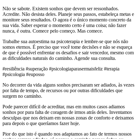
Não se sabote. Existem sonhos que devem ser ressonhados.
Acredite. Não desista deles. Planeje seus passos, estabeleça metas e
monitore seus resultados. O agora é o único momento concreto da
sua vida. Saber esperar o momento certo é uma coisa; não fazer
nunca, é outra. Comece pelo começo. Mas comece.
Trabalhe sua autoestima na psicoterapia e lembre-se que nós não
somos eternos. É preciso que você tome decisões e não se esqueça
de que é possível enfrentar os desafios e sair vencedor, mesmo com
as dificuldades naturais do caminho. Agende sua consulta.
#resiliência #superação #psicologiaparasermaisfeliz #terapia
#psicologia #euposso
No decorrer da vida alguns sonhos precisaram ser adiados, às vezes
por falta de tempo, de recursos ou por outras dificuldades que
surgem no caminho.
Pode parecer difícil de acreditar, mas em muitos casos adiamos
sonhos por pura falta de coragem de irmos atrás deles. Inventamos
desculpas que nos deixam em nossas zonas de conforto e deixamos
para depois o que queríamos fazer hoje.
Pior do que isto é quando nos adaptamos ao fato de termos nossos