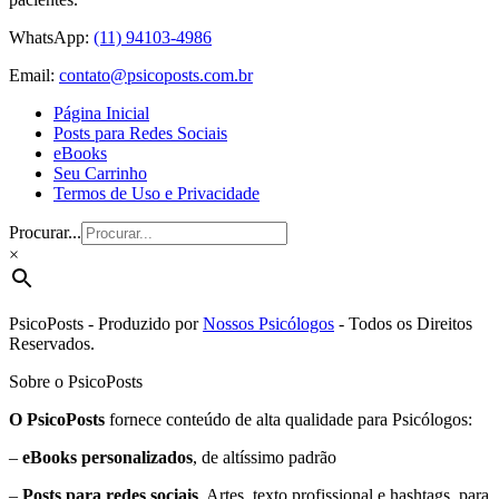
WhatsApp:
(11) 94103-4986
Email:
contato@psicoposts.com.br
Página Inicial
Posts para Redes Sociais
eBooks
Seu Carrinho
Termos de Uso e Privacidade
Procurar...
×
PsicoPosts - Produzido por
Nossos Psicólogos
- Todos os Direitos
Reservados.
Sobre o PsicoPosts
O PsicoPosts
fornece conteúdo de alta qualidade para Psicólogos:
–
eBooks personalizados
, de altíssimo padrão
–
Posts para redes sociais
. Artes, texto profissional e hashtags, para