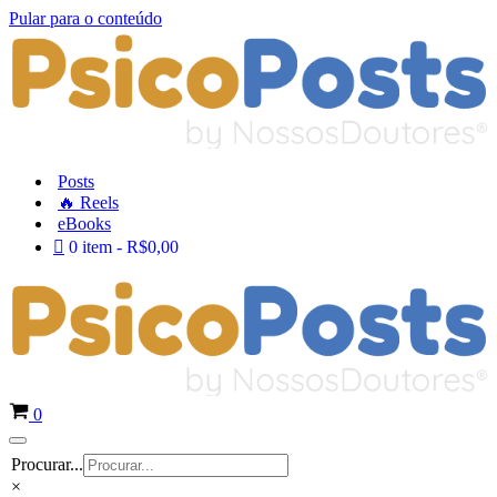
Pular para o conteúdo
Posts
🔥 Reels
eBooks
0 item
R$0,00
Carrinho
0
Menu
Procurar...
de
navegação
×