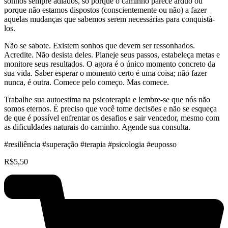
sonhos sempre adiados, só porque o caminho parece árduo ou
porque não estamos dispostos (conscientemente ou não) a fazer
aquelas mudanças que sabemos serem necessárias para conquistá-
los.
Não se sabote. Existem sonhos que devem ser ressonhados.
Acredite. Não desista deles. Planeje seus passos, estabeleça metas e
monitore seus resultados. O agora é o único momento concreto da
sua vida. Saber esperar o momento certo é uma coisa; não fazer
nunca, é outra. Comece pelo começo. Mas comece.
Trabalhe sua autoestima na psicoterapia e lembre-se que nós não
somos eternos. É preciso que você tome decisões e não se esqueça
de que é possível enfrentar os desafios e sair vencedor, mesmo com
as dificuldades naturais do caminho. Agende sua consulta.
#resiliência #superação #terapia #psicologia #euposso
R$
5,50