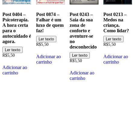
Post
Post
Post
Post
Post 0404 –
Post 0874 –
Post 0243 –
Post 0213 –
0404
0874
0243
0213
Psicoterapia.
Falhar é um
Saia da sua
Medos na
–
–
–
–
A hora certa
luxo de quem
zona de
criança.
Psicoterapia.
Falhar
Saia
Medos
para o
faz!
conforto e
Como lidar?
A
é
da
na
autocuidado é
aventure-se
hora
um
sua
criança.
Ler texto
Ler texto
agora.
no
certa
luxo
zona
Como
R$
5,50
R$
5,50
desconhecido
para
de
de
lidar?
Ler texto
o
quem
conforto
R$
5,50
Ler texto
Adicionar ao
Adicionar ao
autocuidado
faz!
e
R$
5,50
carrinho
carrinho
é
aventure-
Adicionar ao
agora.
se
carrinho
Adicionar ao
no
carrinho
desconhecido