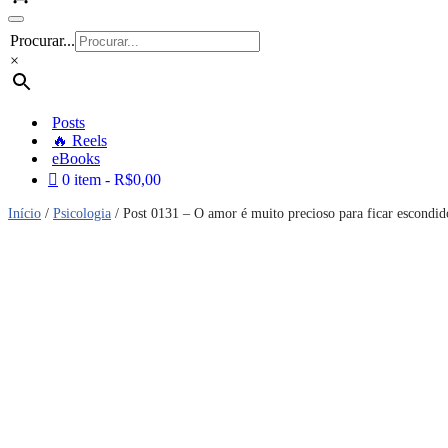
Carrinho
Menu
Procurar...
de
navegação
×
Posts
🔥 Reels
eBooks
0 item
R$0,00
Início
/
Psicologia
/ Post 0131 – O amor é muito precioso para ficar escondi