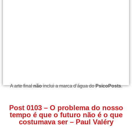
A arte final
não
inclui a marca d’água do
PsicoPosts
.
Post 0103 – O problema do nosso
tempo é que o futuro não é o que
costumava ser – Paul Valéry