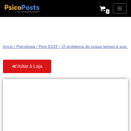
0
Pular
para
o
conteúdo
Início
/
Psicologia
/ Post 0103 – O problema do nosso tempo é que o 
Voltar à Loja