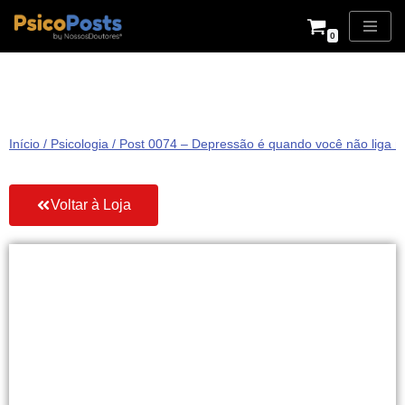
0
Pular
para
o
conteúdo
Início
/
Psicologia
/ Post 0074 – Depressão é quando você não liga mu
Voltar à Loja