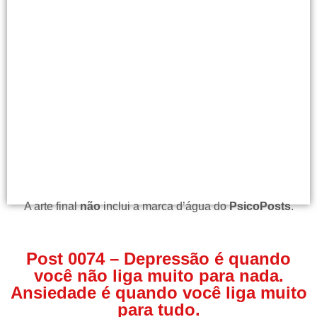
A arte final
não
inclui a marca d’água do
PsicoPosts
.
Post 0074 – Depressão é quando
você não liga muito para nada.
Ansiedade é quando você liga muito
para tudo.