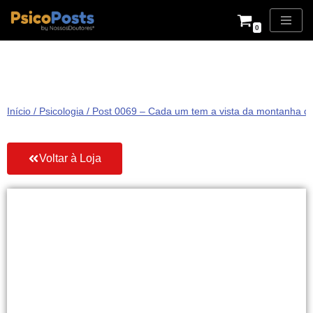
0
Pular
para
o
conteúdo
Início
/
Psicologia
/ Post 0069 – Cada um tem a vista da montanha qu
Voltar à Loja