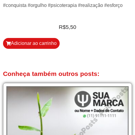
#conquista #orgulho #psicoterapia #realização #esforço
R$
5,50
Adicionar ao carrinho
Conheça também outros posts: