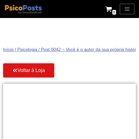
0
Pular
para
o
conteúdo
Início
/
Psicologia
/ Post 0042 – Você é o autor da sua própria históri
Voltar à Loja