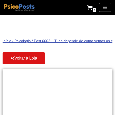
0
Pular
para
o
conteúdo
Início
/
Psicologia
/ Post 0002 – Tudo depende de como vemos as coi
Voltar à Loja