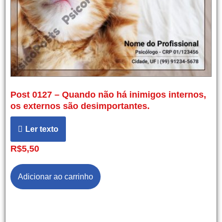
Post 0127 – Quando não há inimigos internos,
os externos são desimportantes.
Ler texto
R$
5,50
Adicionar ao carrinho